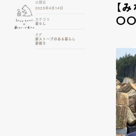
公開日
【
2025年4月14日
〇〇
カテゴリ
暮らし
タグ
薪ストーブのある暮らし
薪割り