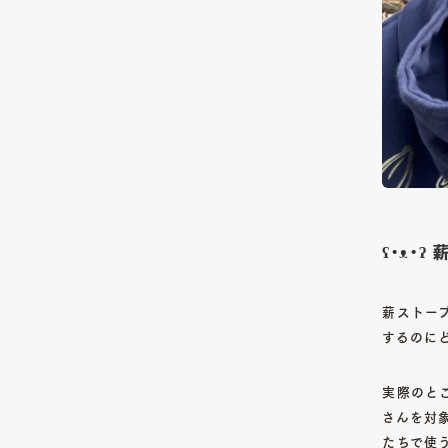
ʕ•ᴥ•ʔ
薪ストー
するのに
実際のとこ
さんを対
たちで使