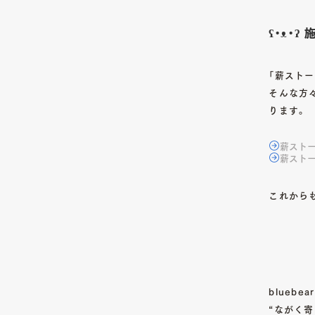
ʕ•ᴥ•
「薪ストー
そんな方
ります。
薪スト
薪スト
これから
blueb
“ながく