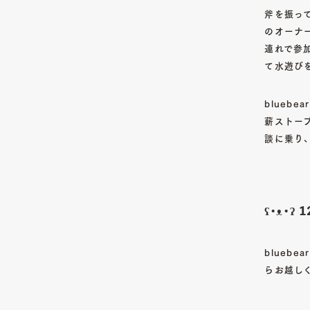
斧を振っ
のオーナー
連れで参
て水遊び
blueb
薪ストー
談に乗り
ʕ•ᴥ•
blueb
らお越し