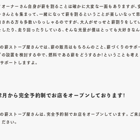
てオーナーさん自身が薪を割ることは確かに大変な一面もありますが、安
さんとも集まって、一緒になって薪を割るということが楽しいなって思うん
加される方も多数いらっしゃるのですが、大人がせっせと薪割りをして
をしたり、走り回ったりしている、そんな光景が僕はとっても大好きなん
earの薪ストーブ屋さんでは、薪の販売はもちろんのこと、薪づくりのサ
ブの設置を検討する中で、燃料である薪をどうするか！ということも考
、サポートしますよ。
01
TOP
トップ
ʔ 12月から完全予約制でお店をオープンしております！
03
earの薪ストーブ屋さんは、完全予約制でお店をオープンしています。ご
SERVICE
サービス詳細
ください。
05