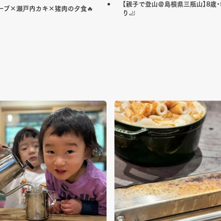
【親子で登山＠島根県三瓶山】8歳・5
トーブ×瀬戸内カキ×猪肉の夕食🔥
り🦶