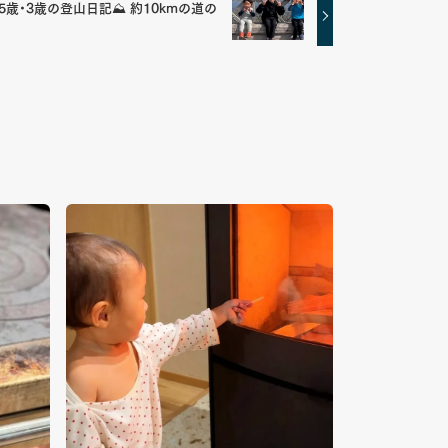
歳・3歳の登山日記⛰️ 約10kmの道の