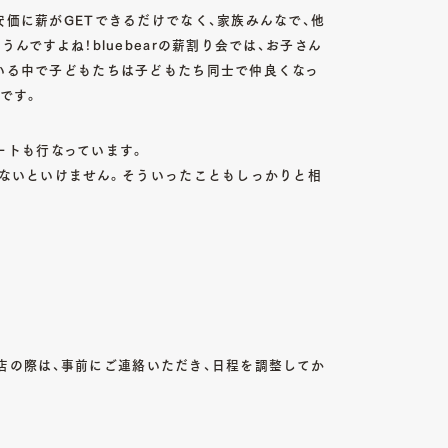
価に薪がGETできるだけでなく、家族みんなで、他
ですよね！bluebearの薪割り会では、お子さん
いる中で子どもたちは子どもたち同士で仲良くなっ
です。
ポートも行なっています。
えないといけません。そういったこともしっかりと相
02
ABOUT
私たちについて
04
来店の際は、事前にご連絡いただき、日程を調整してか
ITEM
商品一覧
06