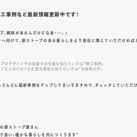
WORKS
ʔ 施工事例など最新情報更新中です！
施工一覧
ブ、興味があるんだけどなあ・・・。」
07
々へ向けて、薪ストーブのある暮らしをより身近に感じていただければ
SHOP INFO
店舗情報
ーブのデザインやお部屋での印象を知りたい方は「施工事例」
ーブを入れてみての正直な感想を知りたい方は「お客様の声」
もどんどん最新事例をアップしてまいりますので、チェックしていただけ
earの薪ストーブ屋さん
寄り添い、暖かな暮らしを共につくります”