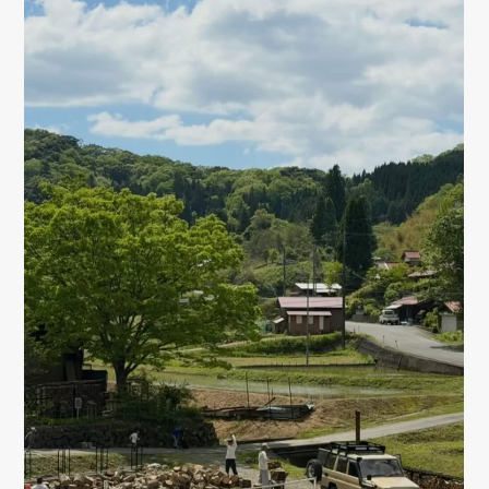
01
02
TOP
ABOUT
トップ
私たちについて
03
04
SERVICE
ITEM
サービス詳細
商品一覧
05
06
WORKS
MAGAZINE
施工一覧
読み物一覧
07
08
SHOP INFO
CONTACT
店舗情報
お問い合わせ