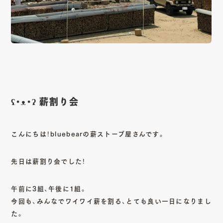
CONTACT
Copy mail address
ʕ•ᴥ•ʔ 薪割り会
Instagram
Youtube
Facebook
こんにちは！bluebearの薪ストーブ屋さんです。
先日は薪割り会でした！
午前に3組、午後に1組。
今回も、みんなでワイワイ薪を割る、とても良い一日になりまし
た。