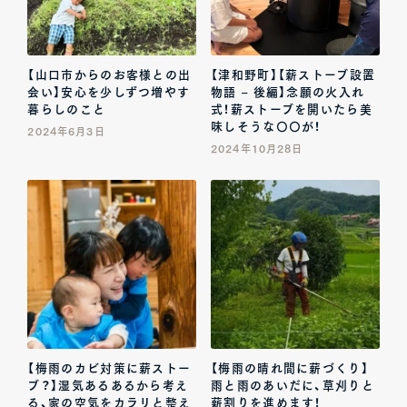
【山口市からのお客様との出
【津和野町】【薪ストーブ設置
会い】安心を少しずつ増やす
物語 – 後編】念願の火入れ
暮らしのこと
式！薪ストーブを開いたら美
味しそうな〇〇が！
2024年6月3日
2024年10月28日
【梅雨のカビ対策に薪ストー
【梅雨の晴れ間に薪づくり】
ブ？】湿気あるあるから考え
雨と雨のあいだに、草刈りと
る、家の空気をカラリと整え
薪割りを進めます！