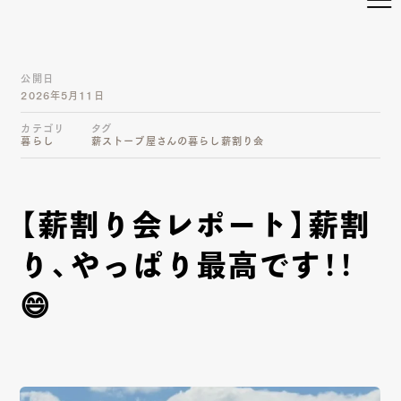
公開日
2026年5月11日
カテゴリ
タグ
暮らし
薪ストーブ屋さんの暮らし
薪割り会
【薪割り会レポート】薪割
り、やっぱり最高です！！
😄