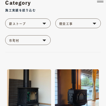
Category
施工実績を絞り込む
JØTUL
薪ストーブ
煙突工事
市町村