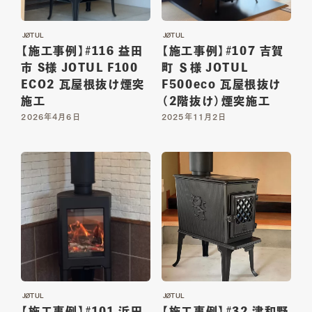
01
02
TOP
ABOUT
JØTUL
JØTUL
【施工事例】#116 益田
【施工事例】#107 吉賀
トップ
私たちについて
市 S様 JOTUL F100
町 Ｓ様 JOTUL
ECO2 瓦屋根抜け煙突
F500eco 瓦屋根抜け
03
04
施工
（2階抜け）煙突施工
SERVICE
ITEM
2026年4月6日
2025年11月2日
サービス詳細
商品一覧
05
06
WORKS
MAGAZINE
施工一覧
読み物一覧
07
08
SHOP INFO
CONTACT
店舗情報
お問い合わせ
JØTUL
JØTUL
【施工事例】#101 浜田
【施工事例】#32 津和野