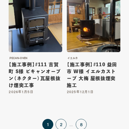
PECAN-OVEN
イエルカ
【施工事例】#111 吉賀
【施工事例】#110 益田
町 S様 ピキャンオーブ
市 W様 イエルカスト
ン（ネクター）瓦屋根抜
ーブ 大梅 屋根抜煙突
け煙突工事
施工
2026年1月5日
2025年12月1日
1
2
8
...