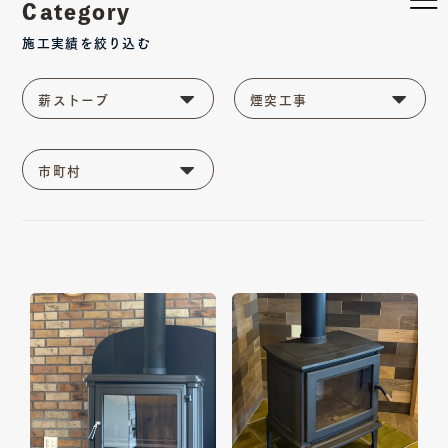
Category
施工実績を絞り込む
薪ストーブ
薪ストーブ
煙突工事
市町村