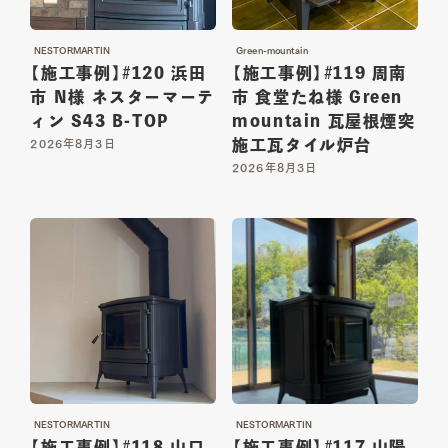
01
02
TOP
ABOUT
NESTORMARTIN
Green-mountain
【施工事例】#120 浜田
【施工事例】#119 周南
トップ
私たちについて
市 N様 ネスターマーテ
市 食堂たね様 Green
ィン S43 B-TOP
mountain 瓦屋根煙突
03
04
施工瓦タイル炉台
2026年8月3日
SERVICE
ITEM
2026年8月3日
サービス詳細
商品一覧
05
06
WORKS
MAGAZINE
施工一覧
読み物一覧
07
08
SHOP INFO
CONTACT
店舗情報
お問い合わせ
NESTORMARTIN
NESTORMARTIN
【施工事例】#118 山口
【施工事例】#117 山陽