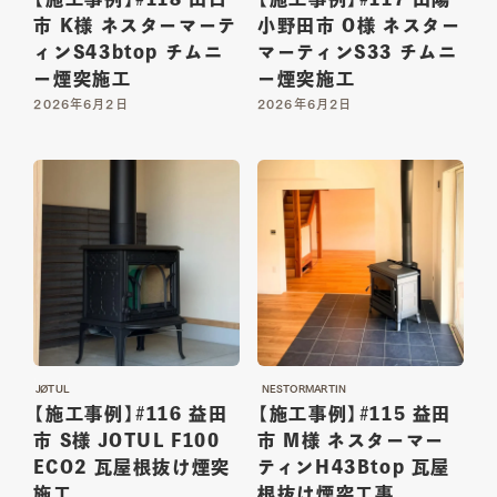
市 K様 ネスターマーテ
小野田市 O様 ネスター
ィンS43btop チムニ
マーティンS33 チムニ
ー煙突施工
ー煙突施工
CONTACT
2026年6月2日
2026年6月2日
Copy mail address
Instagram
Youtube
Facebook
JØTUL
NESTORMARTIN
【施工事例】#116 益田
【施工事例】#115 益田
市 S様 JOTUL F100
市 M様 ネスターマー
ECO2 瓦屋根抜け煙突
ティンH43Btop 瓦屋
施工
根抜け煙突工事