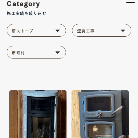
Category
施工実績を絞り込む
阿武町
薪ストーブ
煙突工事
市町村