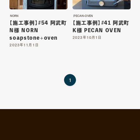
01
02
TOP
ABOUT
NORN
PECAN-OVEN
【施工事例】#54 阿武町
【施工事例】#41 阿武町
トップ
私たちについて
N様 NORN
K様 PECAN OVEN
soapstone+oven
2023年10月1日
03
04
2023年11月1日
SERVICE
ITEM
サービス詳細
商品一覧
05
06
1
WORKS
MAGAZINE
施工一覧
読み物一覧
07
08
SHOP INFO
CONTACT
店舗情報
お問い合わせ