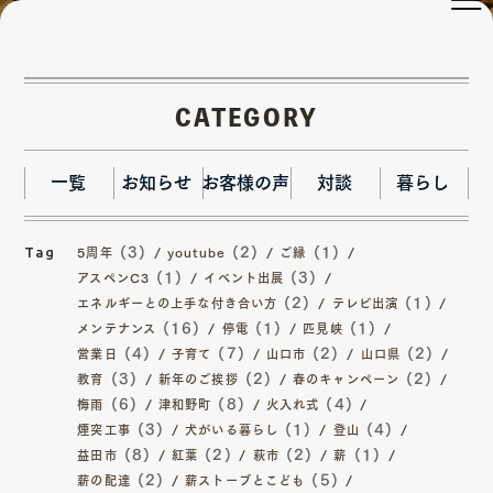
津和野町
CATEGORY
一覧
お知らせ
お客様の声
対談
暮らし
(3)
(2)
(1)
5周年
youtube
ご縁
Tag
(1)
(3)
アスペンC3
イベント出展
(2)
(1)
エネルギーとの上手な付き合い方
テレビ出演
(16)
(1)
(1)
メンテナンス
停電
匹見峡
(4)
(7)
(2)
(2)
営業日
子育て
山口市
山口県
(3)
(2)
(2)
教育
新年のご挨拶
春のキャンペーン
(6)
(8)
(4)
梅雨
津和野町
火入れ式
(3)
(1)
(4)
煙突工事
犬がいる暮らし
登山
(8)
(2)
(2)
(1)
益田市
紅葉
萩市
薪
(2)
(5)
薪の配達
薪ストーブとこども