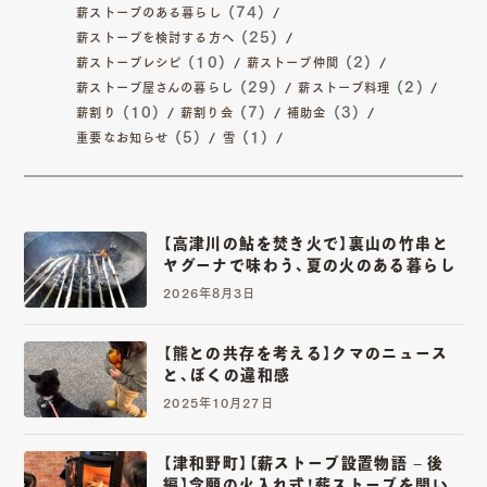
01
02
(74)
薪ストーブのある暮らし
(25)
TOP
ABOUT
薪ストーブを検討する方へ
(10)
(2)
薪ストーブレシピ
薪ストーブ仲間
トップ
私たちについて
(29)
(2)
薪ストーブ屋さんの暮らし
薪ストーブ料理
(10)
(7)
(3)
薪割り
薪割り会
補助金
03
04
(5)
(1)
重要なお知らせ
雪
SERVICE
ITEM
サービス詳細
商品一覧
【高津川の鮎を焚き火で】裏山の竹串と
05
06
ヤグーナで味わう、夏の火のある暮らし
WORKS
MAGAZINE
2026年8月3日
施工一覧
読み物一覧
【熊との共存を考える】クマのニュース
と、ぼくの違和感
07
08
2025年10月27日
SHOP INFO
CONTACT
店舗情報
お問い合わせ
【津和野町】【薪ストーブ設置物語 – 後
編】念願の火入れ式！薪ストーブを開い