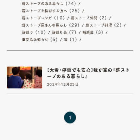
01
02
(74)
薪ストーブのある暮らし
(25)
TOP
ABOUT
薪ストーブを検討する方へ
(10)
(2)
薪ストーブレシピ
薪ストーブ仲間
トップ
私たちについて
(29)
(2)
薪ストーブ屋さんの暮らし
薪ストーブ料理
(10)
(7)
(3)
薪割り
薪割り会
補助金
03
04
(5)
(1)
重要なお知らせ
雪
SERVICE
ITEM
サービス詳細
商品一覧
【大雪・停電でも安心】我が家の『薪スト
05
06
ーブのある暮らし』
WORKS
MAGAZINE
2024年12月23日
施工一覧
読み物一覧
07
08
1
SHOP INFO
CONTACT
店舗情報
お問い合わせ