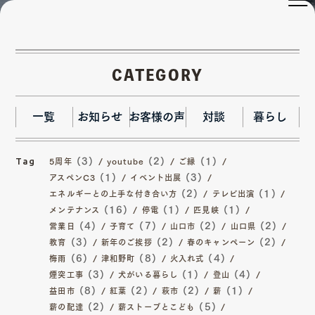
雪
CATEGORY
一覧
お知らせ
お客様の声
対談
暮らし
(3)
(2)
(1)
5周年
youtube
ご縁
Tag
(1)
(3)
アスペンC3
イベント出展
(2)
(1)
エネルギーとの上手な付き合い方
テレビ出演
(16)
(1)
(1)
メンテナンス
停電
匹見峡
(4)
(7)
(2)
(2)
営業日
子育て
山口市
山口県
(3)
(2)
(2)
教育
新年のご挨拶
春のキャンペーン
(6)
(8)
(4)
梅雨
津和野町
火入れ式
(3)
(1)
(4)
煙突工事
犬がいる暮らし
登山
(8)
(2)
(2)
(1)
益田市
紅葉
萩市
薪
(2)
(5)
薪の配達
薪ストーブとこども