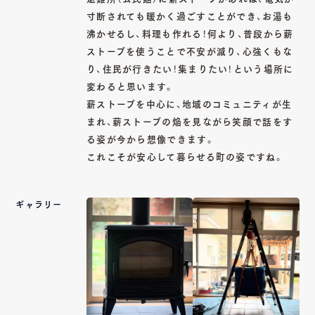
寸断されても暖かく過ごすことができ、お湯も
沸かせるし、料理も作れる！何より、普段から薪
ストーブを使うことで不安が減り、心強くもな
CONTACT
り、住民が行きたい！集まりたい！という場所に
変わると思います。
薪ストーブを中心に、地域のコミュニティが生
Copy mail address
まれ、薪ストーブの焔を見ながら笑顔で話をす
る姿が今から想像できます。
これこそが安心して暮らせる町の姿ですね。
Instagram
Youtube
Facebook
ギャラリー