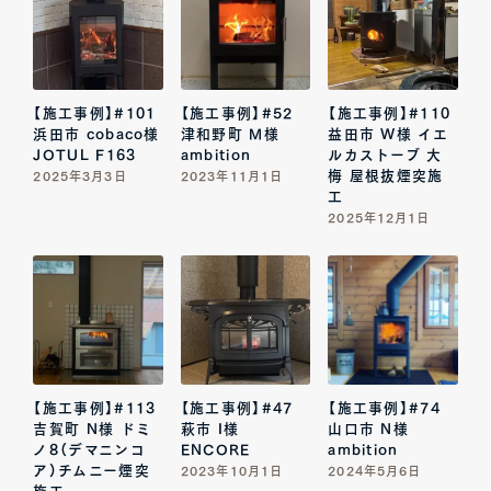
【施工事例】#101
【施工事例】#52
【施工事例】#110
浜田市 cobaco様
津和野町 M様
益田市 W様 イエ
JOTUL F163
ambition
ルカストーブ 大
梅 屋根抜煙突施
2025年3月3日
2023年11月1日
工
2025年12月1日
【施工事例】#113
【施工事例】#47
【施工事例】#74
吉賀町 N様 ドミ
萩市 I様
山口市 N様
ノ8（デマニンコ
ENCORE
ambition
ア）チムニー煙突
2023年10月1日
2024年5月6日
施工