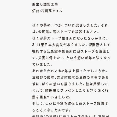
01
02
壁出し煙突工事
TOP
ABOUT
炉台:石州瓦タイル
トップ
私たちについて
ぼくの夢の一つが、ついに実現しました。それ
は、公民館に薪ストーブを設置すること。
03
04
ぼくが薪ストーブ屋さんになったきっかけに、
SERVICE
ITEM
3.11東日本大震災がありました。避難所として
サービス詳細
商品一覧
機能する公民館や集会所に薪ストーブを設置し
て、災害に備えたい！という想いが年々強くなっ
05
06
ていました。
WORKS
MAGAZINE
あれからかれこれ2年以上経ったでしょうか。
津和野の隣町、吉賀町柿木公民館の主事である
施工一覧
読み物一覧
彼に、ぼくの想いを語りました。彼は共感して
くれて、町役場にプレゼンしたりと粘り強く行
07
08
動を重ねていきました。
SHOP INFO
CONTACT
そして、ついに予算を確保し薪ストーブ設置す
ることになったんです。
店舗情報
お問い合わせ
避難所（公民館）に薪ストーブがあれば、電気が