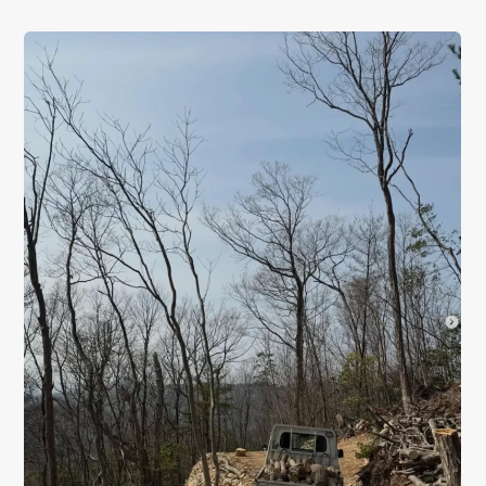
01
02
TOP
ABOUT
トップ
私たちについて
03
04
SERVICE
ITEM
サービス詳細
商品一覧
05
06
WORKS
MAGAZINE
施工一覧
読み物一覧
07
08
SHOP INFO
CONTACT
店舗情報
お問い合わせ