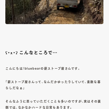
CONTACT
Copy mail address
ʕ•ᴥ•ʔ こんなところで…
Instagram
Youtube
Facebook
こんにちは！bluebearの薪ストーブ屋さんです。
「薪ストーブ屋さんって、なんだかゆったりしていて、素敵な暮
らしだなぁ」
そんなふうに思っていただくことも多いのですが、実はその裏
側では、なかなかハードな日常もあります。