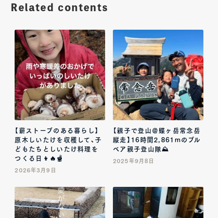
Related contents
【薪ストーブのある暮らし】
【親子で登山＠蝶ヶ岳常念岳
原木しいたけを収穫して、子
縦走】16時間2,861mのブル
どもたちとしいたけ料理を
ベア親子登山隊⛰️
つくる日👦🔥🫕
2025年9月8日
2026年3月9日