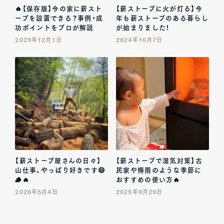
🔥【保存版】今の家に薪スト
【薪ストーブに火が灯る】今
ーブを設置できる？事例・成
年も薪ストーブのある暮らし
功ポイントをプロが解説
が始まりました！
2025年12月1日
2024年10月7日
【薪ストーブ屋さんの日々】
【薪ストーブで湿気対策】古
山仕事、やっぱり好きです😄
民家や梅雨のような季節に
🪵🔥
おすすめの使い方🔥
2026年5月4日
2025年9月29日