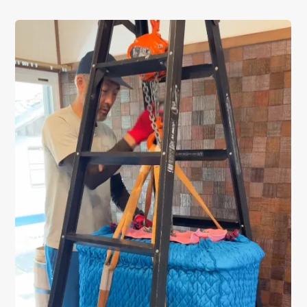
01
02
TOP
ABOUT
トップ
私たちについて
03
04
SERVICE
ITEM
サービス詳細
商品一覧
05
06
WORKS
MAGAZINE
施工一覧
読み物一覧
07
08
SHOP INFO
CONTACT
店舗情報
お問い合わせ