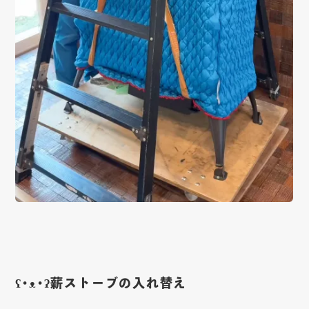
CONTACT
Copy mail address
Instagram
Youtube
Facebook
ʕ•ᴥ•ʔ薪ストーブの入れ替え