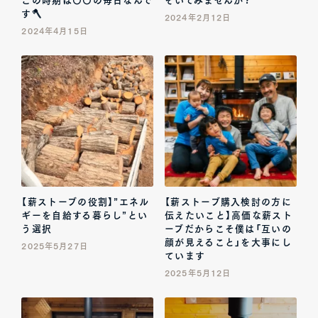
す🪓
2024年2月12日
2024年4月15日
【薪ストーブの役割】”エネル
【薪ストーブ購入検討の方に
ギーを自給する暮らし”とい
伝えたいこと】高価な薪スト
う選択
ーブだからこそ僕は「互いの
顔が見えること」を大事にし
2025年5月27日
ています
2025年5月12日