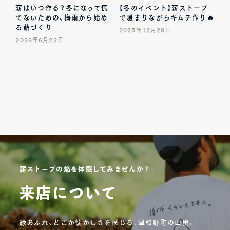
薪はいつ作る？冬になって慌
【冬のイベント】薪ストーブ
てないための、梅雨から始め
で暖まりながらキムチ作り🔥
る薪づくり
2025年12月29日
2026年6月22日
薪ストーブの焔を体感してみませんか？
来店について
緑あふれ、どこか懐かしさを感じる、津和野町の山奥。