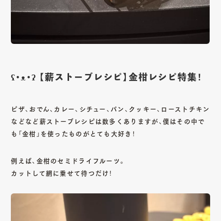
CONTACT
ʕ•ᴥ•ʔ 【薪ストーブレシピ】金柑レシピ特集！
Copy mail address
ピザ、おでん、カレー、シチュー、パン、クッキー、ローストチキン
Instagram
Youtube
Facebook
などなど薪ストーブレシピは数多くありますが、僕はその中で
も「金柑」を使ったものがとても大好き！
例えば、金柑のセミドライフルーツ。
カットして網に乗せて待つだけ！