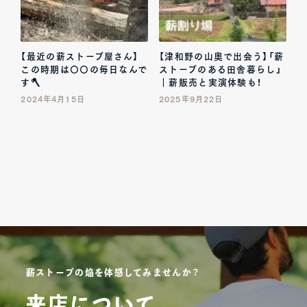
【最近の薪ストーブ屋さん】
【津和野の山奥で出会う】「薪
この時期は〇〇の毎日なんで
ストーブのある田舎暮らし」
す🪓
｜薪販売と実演体験も！
2024年4月15日
2025年9月22日
薪ストーブの焔を体感してみませんか？
来店について