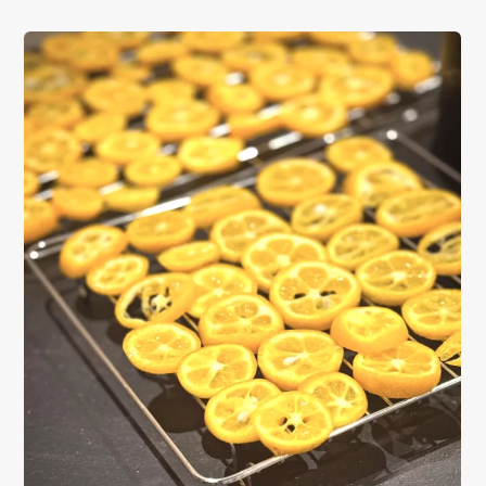
01
02
TOP
ABOUT
トップ
私たちについて
03
04
SERVICE
ITEM
サービス詳細
商品一覧
05
06
WORKS
MAGAZINE
施工一覧
読み物一覧
07
08
SHOP INFO
CONTACT
店舗情報
お問い合わせ