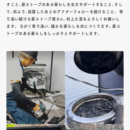
すこと、薪ストーブのある暮らしを全力サポートすること、そし
て、何より、設置したあとのアフターフォローを続けること。 寄
り添い続ける薪ストーブ屋さん、村上久富をよろしくお願いし
CONTACT
ます。 ながく寄り添い、暖かな暮らしを共につくります。薪ス
トーブのある暮らしをしっかりとサポートします。
Copy mail address
Instagram
Youtube
Facebook