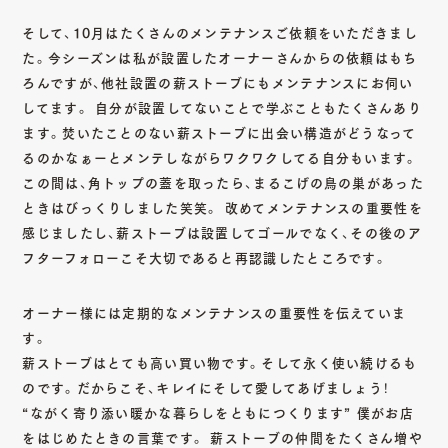
01
02
そして、10月はたくさんのメンテナンスご依頼をいただきまし
TOP
ABOUT
た。今シーズンは私が設置したオーナーさんからの依頼はもち
トップ
私たちについて
ろんですが、他社設置の薪ストーブにもメンテナンスにお伺い
してます。 自分が設置してないことで学ぶこともたくさんあり
03
04
ます。焚いたことのない薪ストーブに出会い構造がどうなって
SERVICE
ITEM
るのかなぁーとメンテしながらワクワクしてる自分もいます。
この間は、角トップの蓋を取ったら、まるこげの鳥の巣があった
サービス詳細
商品一覧
ときはびっくりしました笑笑。 改めてメンテナンスの重要性を
感じましたし、薪ストーブは設置してゴールでなく、その後のア
05
06
フターフォローこそ大切であると再認識したところです。
WORKS
MAGAZINE
施工一覧
読み物一覧
オーナー様には定期的なメンテナンスの重要性を伝えていま
す。
07
08
薪ストーブはとても高い買い物です。そして永く使い続けるも
SHOP INFO
CONTACT
のです。だからこそ、キレイにそして愛してあげましょう！
“ながく寄り添い暖かな暮らしをともにつくります” 僕がお店
店舗情報
お問い合わせ
をはじめたときの言葉です。 薪ストーブの仲間をたくさん増や