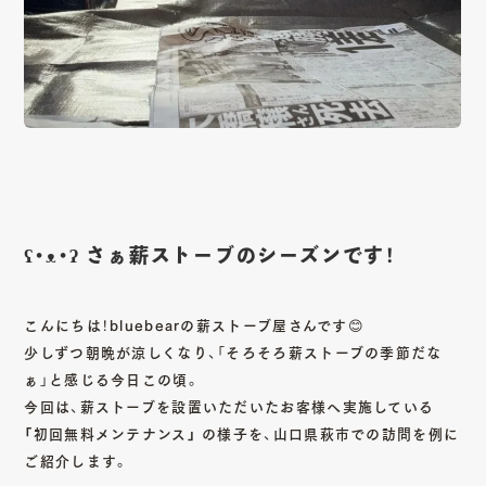
CONTACT
Copy mail address
Instagram
Youtube
Facebook
ʕ•ᴥ•ʔ さぁ薪ストーブのシーズンです！
こんにちは！bluebearの薪ストーブ屋さんです😊
少しずつ朝晩が涼しくなり、「そろそろ薪ストーブの季節だな
ぁ」と感じる今日この頃。
今回は、薪ストーブを設置いただいたお客様へ実施している
「初回無料メンテナンス」
の様子を、山口県萩市での訪問を例に
ご紹介します。