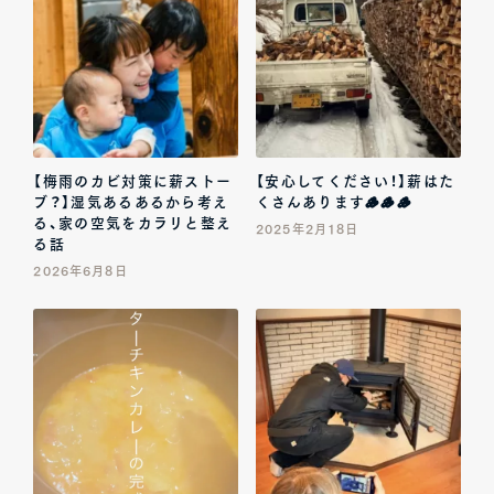
【梅雨のカビ対策に薪ストー
【安心してください！】薪はた
ブ？】湿気あるあるから考え
くさんあります🪵🪵🪵
る、家の空気をカラリと整え
2025年2月18日
る話
2026年6月8日