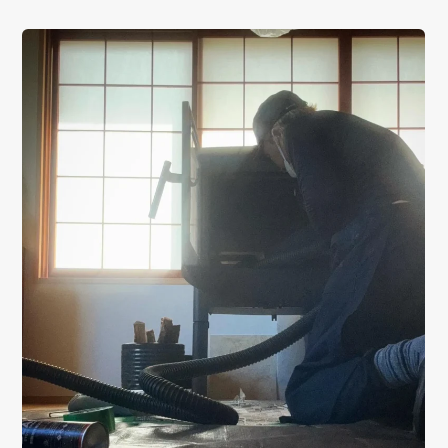
01
02
TOP
ABOUT
トップ
私たちについて
03
04
SERVICE
ITEM
サービス詳細
商品一覧
05
06
WORKS
MAGAZINE
施工一覧
読み物一覧
07
08
SHOP INFO
CONTACT
店舗情報
お問い合わせ